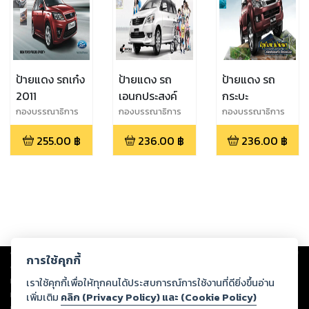
ป้ายแดง รถเก๋ง
ป้ายแดง รถ
ป้ายแดง รถ
2011
เอนกประสงค์
กระบะ
กองบรรณาธิการ
กองบรรณาธิการ
กองบรรณาธิการ
ป้ายแดง
ป้ายแดง
ป้ายแดง
255.00
฿
236.00
฿
236.00
฿
Copyright ©
2026
Storylog Co., Ltd. - สตอรี่ล็อกขอสงวนสิทธิ์ไม่รับผิดชอบ
การใช้คุกกี้
ต่อผลงานหรือเนื้อหาใดที่อัปโหลดผ่านเว็บไซต์และปรากฏว่าละเมิดสิทธิใน
ทรัพย์สินทางปัญญาของบุคคลอื่นหรือขัดต่อกฎหมายและศีลธรรม ดังนั้น ผู้อ่าน
เราใช้คุกกี้เพื่อให้ทุกคนได้ประสบการณ์การใช้งานที่ดียิ่งขึ้นอ่าน
ทุกท่านโปรดใช้วิจารณญาณในการกลั่นกรองด้วยตนเอง และหากท่านพบว่าส่วน
เพิ่มเติม
คลิก (Privacy Policy) และ (Cookie Policy)
หนึ่งส่วนใดขัดต่อกฎหมายและศีลธรรม กรุณาแจ้งมายังบริษัท เพื่อทีมงานจะได้