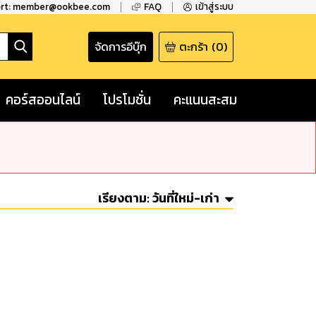
ort: member@ookbee.com
FAQ
เข้าสู่ระบบ
จัดการอีบุ๊ก
ตะกร้า
(
0
)
คอร์สออนไลน์
โปรโมชั่น
คะแนนสะสม
เรียงตาม:
วันที่ใหม่-เก่า