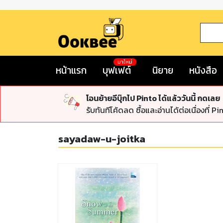
มาใหม่
หน้าแรก
บุฟเฟต์
นิยาย
หนังสือ
โอนย้ายอีบุ๊กไป Pinto ได้แล้ววันนี้ กดเลย
รับทันทีโค้ดลด ซื้อและอ่านได้ต่อเนื่องที่ Pi
sayadaw-u-joitka