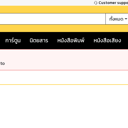
Customer supp
ทั้งหมด
การ์ตูน
นิตยสาร
หนังสือพิมพ์
หนังสือเสียง
nto