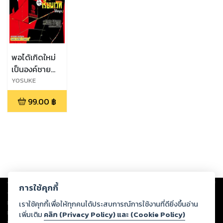
พอได้เกิดใหม่
เป็นองค์ชาย
ลำดับที่เจ็ด ก็
YOSUKE
KOKUZAWA,KENK
เพื่อเรียนเวทให้
99.00
฿
YONA SA-
สนุก เล่ม 12
KURU,MERU
Copyright ©
2026
Storylog Co., Ltd. - สตอรี่ล็อกขอสงวนสิทธิ์ไม่รับผิดชอบ
การใช้คุกกี้
ต่อผลงานหรือเนื้อหาใดที่อัปโหลดผ่านเว็บไซต์และปรากฏว่าละเมิดสิทธิใน
ทรัพย์สินทางปัญญาของบุคคลอื่นหรือขัดต่อกฎหมายและศีลธรรม ดังนั้น ผู้อ่าน
เราใช้คุกกี้เพื่อให้ทุกคนได้ประสบการณ์การใช้งานที่ดียิ่งขึ้นอ่าน
ทุกท่านโปรดใช้วิจารณญาณในการกลั่นกรองด้วยตนเอง และหากท่านพบว่าส่วน
เพิ่มเติม
คลิก (Privacy Policy) และ (Cookie Policy)
หนึ่งส่วนใดขัดต่อกฎหมายและศีลธรรม กรุณาแจ้งมายังบริษัท เพื่อทีมงานจะได้