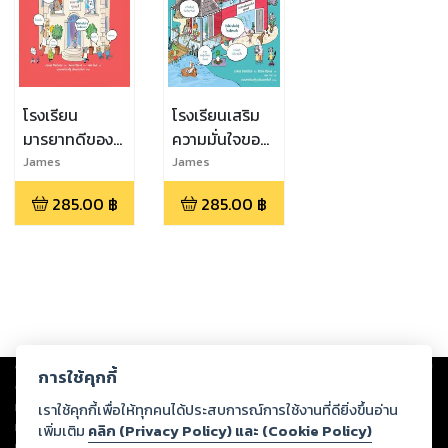
โรงเรียน
โรงเรียนเสริม
มารยาทดีของ
ความมั่นใจของ
ครูมอลลี่ (eb)
ครูมอลลี่ (eb)
James
James
Maclaine,Zanna
Maclaine,Zanna
285.00
฿
285.00
฿
Davidson
Davidson
Copyright ©
2026
Storylog Co., Ltd. - สตอรี่ล็อกขอสงวนสิทธิ์ไม่รับผิดชอบ
การใช้คุกกี้
ต่อผลงานหรือเนื้อหาใดที่อัปโหลดผ่านเว็บไซต์และปรากฏว่าละเมิดสิทธิใน
ทรัพย์สินทางปัญญาของบุคคลอื่นหรือขัดต่อกฎหมายและศีลธรรม ดังนั้น ผู้อ่าน
เราใช้คุกกี้เพื่อให้ทุกคนได้ประสบการณ์การใช้งานที่ดียิ่งขึ้นอ่าน
ทุกท่านโปรดใช้วิจารณญาณในการกลั่นกรองด้วยตนเอง และหากท่านพบว่าส่วน
เพิ่มเติม
คลิก (Privacy Policy) และ (Cookie Policy)
หนึ่งส่วนใดขัดต่อกฎหมายและศีลธรรม กรุณาแจ้งมายังบริษัท เพื่อทีมงานจะได้