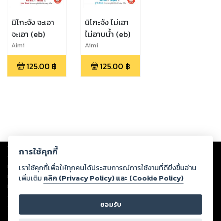
นิโกะจัง จะเอา
นิโกะจัง ไม่เอา
จะเอา (eb)
ไม่อาบนํ้า (eb)
Aimi
Aimi
Hara,Keropons
Hara,Keropons
125.00
฿
125.00
฿
Copyright ©
2026
Storylog Co., Ltd. - สตอรี่ล็อกขอสงวนสิทธิ์ไม่รับผิดชอบ
การใช้คุกกี้
ต่อผลงานหรือเนื้อหาใดที่อัปโหลดผ่านเว็บไซต์และปรากฏว่าละเมิดสิทธิใน
ทรัพย์สินทางปัญญาของบุคคลอื่นหรือขัดต่อกฎหมายและศีลธรรม ดังนั้น ผู้อ่าน
เราใช้คุกกี้เพื่อให้ทุกคนได้ประสบการณ์การใช้งานที่ดียิ่งขึ้นอ่าน
ทุกท่านโปรดใช้วิจารณญาณในการกลั่นกรองด้วยตนเอง และหากท่านพบว่าส่วน
เพิ่มเติม
คลิก (Privacy Policy) และ (Cookie Policy)
หนึ่งส่วนใดขัดต่อกฎหมายและศีลธรรม กรุณาแจ้งมายังบริษัท เพื่อทีมงานจะได้
ดำเนินการในทันที ทั้งนี้ ทางสตอรี่ล็อกขอสงวนลิขสิทธิ์ตามพระราชบัญญัติ
ยอมรับ
ลิขสิทธิ์ พ.ศ. 2537 (ฉบับล่าสุด)