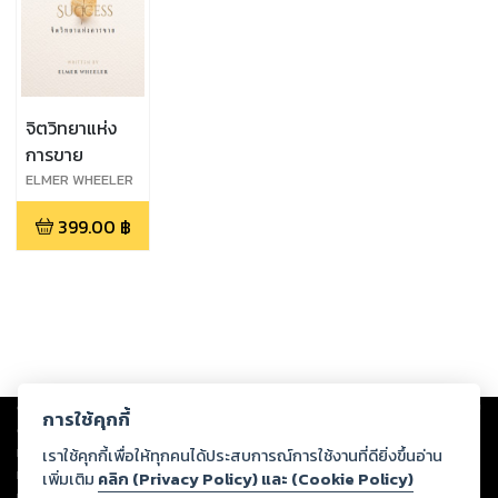
จิตวิทยาแห่ง
การขาย
ELMER WHEELER
399.00
฿
Copyright ©
2026
Storylog Co., Ltd. - สตอรี่ล็อกขอสงวนสิทธิ์ไม่รับผิดชอบ
การใช้คุกกี้
ต่อผลงานหรือเนื้อหาใดที่อัปโหลดผ่านเว็บไซต์และปรากฏว่าละเมิดสิทธิใน
ทรัพย์สินทางปัญญาของบุคคลอื่นหรือขัดต่อกฎหมายและศีลธรรม ดังนั้น ผู้อ่าน
เราใช้คุกกี้เพื่อให้ทุกคนได้ประสบการณ์การใช้งานที่ดียิ่งขึ้นอ่าน
ทุกท่านโปรดใช้วิจารณญาณในการกลั่นกรองด้วยตนเอง และหากท่านพบว่าส่วน
เพิ่มเติม
คลิก (Privacy Policy) และ (Cookie Policy)
หนึ่งส่วนใดขัดต่อกฎหมายและศีลธรรม กรุณาแจ้งมายังบริษัท เพื่อทีมงานจะได้