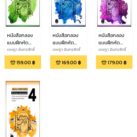
หนังสือกลอง
หนังสือกลอง
หนังสือกลอง
แบบฝึกหัด
แบบฝึกหัด
แบบฝึกหัด
กลองชุด Drum
กลองชุด Drum
กลองชุด Drum
เจษฎา อินทรสิทธิ์
เจษฎา อินทรสิทธิ์
เจษฎา อินทรสิทธิ์
Exercises 1
Exercises 2
Exercises 3
159.00
฿
169.00
฿
179.00
฿
Basic Grooves
Basic Grooves
Technique
& Fills
& Fills (8th &
Improvement
(Quarter &
16th Notes)
(Double
Eighth Notes)
Stroke,
Accent, Ghost
Note)