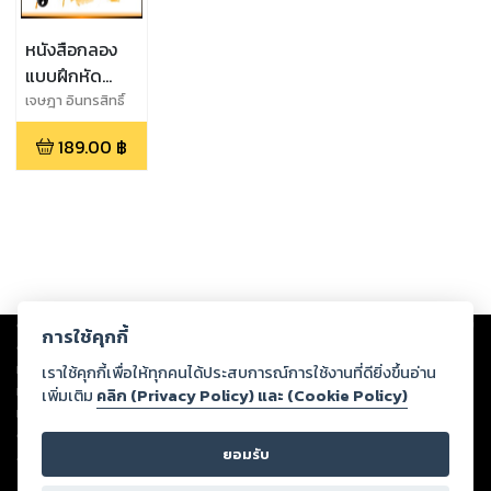
หนังสือกลอง
แบบฝึกหัด
กลองชุด Drum
เจษฎา อินทรสิทธิ์
Exercises 4
189.00
฿
Technique
Improvement
(32nd Notes,
Doubling
Ghost Notes,
Triplets)
Copyright ©
2026
Storylog Co., Ltd. - สตอรี่ล็อกขอสงวนสิทธิ์ไม่รับผิดชอบ
การใช้คุกกี้
ต่อผลงานหรือเนื้อหาใดที่อัปโหลดผ่านเว็บไซต์และปรากฏว่าละเมิดสิทธิใน
ทรัพย์สินทางปัญญาของบุคคลอื่นหรือขัดต่อกฎหมายและศีลธรรม ดังนั้น ผู้อ่าน
เราใช้คุกกี้เพื่อให้ทุกคนได้ประสบการณ์การใช้งานที่ดียิ่งขึ้นอ่าน
ทุกท่านโปรดใช้วิจารณญาณในการกลั่นกรองด้วยตนเอง และหากท่านพบว่าส่วน
เพิ่มเติม
คลิก (Privacy Policy) และ (Cookie Policy)
หนึ่งส่วนใดขัดต่อกฎหมายและศีลธรรม กรุณาแจ้งมายังบริษัท เพื่อทีมงานจะได้
ดำเนินการในทันที ทั้งนี้ ทางสตอรี่ล็อกขอสงวนลิขสิทธิ์ตามพระราชบัญญัติ
ยอมรับ
ลิขสิทธิ์ พ.ศ. 2537 (ฉบับล่าสุด)