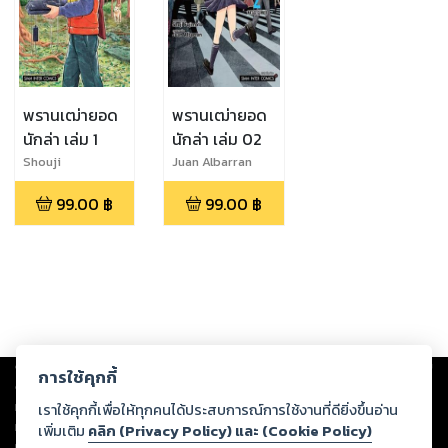
พรานเฒ่ายอด
พรานเฒ่ายอด
นักล่า เล่ม 1
นักล่า เล่ม 02
Shouji
Juan Albarran
Fujimoto,Juan
99.00
฿
99.00
฿
Albarran
Copyright ©
2026
Storylog Co., Ltd. - สตอรี่ล็อกขอสงวนสิทธิ์ไม่รับผิดชอบ
การใช้คุกกี้
ต่อผลงานหรือเนื้อหาใดที่อัปโหลดผ่านเว็บไซต์และปรากฏว่าละเมิดสิทธิใน
ทรัพย์สินทางปัญญาของบุคคลอื่นหรือขัดต่อกฎหมายและศีลธรรม ดังนั้น ผู้อ่าน
เราใช้คุกกี้เพื่อให้ทุกคนได้ประสบการณ์การใช้งานที่ดียิ่งขึ้นอ่าน
ทุกท่านโปรดใช้วิจารณญาณในการกลั่นกรองด้วยตนเอง และหากท่านพบว่าส่วน
เพิ่มเติม
คลิก (Privacy Policy) และ (Cookie Policy)
หนึ่งส่วนใดขัดต่อกฎหมายและศีลธรรม กรุณาแจ้งมายังบริษัท เพื่อทีมงานจะได้