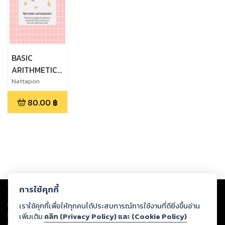
BASIC
ARITHMETIC
(English
Nattapon
Chotsisuparat
Version)
80.00
฿
Copyright ©
2026
Storylog Co., Ltd. - สตอรี่ล็อกขอสงวนสิทธิ์ไม่รับผิดชอบ
การใช้คุกกี้
ต่อผลงานหรือเนื้อหาใดที่อัปโหลดผ่านเว็บไซต์และปรากฏว่าละเมิดสิทธิใน
ทรัพย์สินทางปัญญาของบุคคลอื่นหรือขัดต่อกฎหมายและศีลธรรม ดังนั้น ผู้อ่าน
เราใช้คุกกี้เพื่อให้ทุกคนได้ประสบการณ์การใช้งานที่ดียิ่งขึ้นอ่าน
ทุกท่านโปรดใช้วิจารณญาณในการกลั่นกรองด้วยตนเอง และหากท่านพบว่าส่วน
เพิ่มเติม
คลิก (Privacy Policy) และ (Cookie Policy)
หนึ่งส่วนใดขัดต่อกฎหมายและศีลธรรม กรุณาแจ้งมายังบริษัท เพื่อทีมงานจะได้