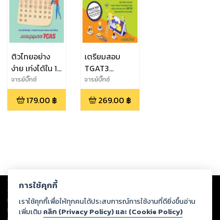
ติวไทยอย่าง
เตรียมสอบ
ง่าย เก่งได้ใน 14
TGAT3
วัน
สมรรถนะการ
จารย์บิ๊กซ์
จารย์บิ๊กซ์
ทำงาน
179.00
฿
269.00
฿
Copyright ©
2026
Storylog Co., Ltd. - สตอรี่ล็อกขอสงวนสิทธิ์ไม่รับผิดชอบ
การใช้คุกกี้
ต่อผลงานหรือเนื้อหาใดที่อัปโหลดผ่านเว็บไซต์และปรากฏว่าละเมิดสิทธิใน
ทรัพย์สินทางปัญญาของบุคคลอื่นหรือขัดต่อกฎหมายและศีลธรรม ดังนั้น ผู้อ่าน
เราใช้คุกกี้เพื่อให้ทุกคนได้ประสบการณ์การใช้งานที่ดียิ่งขึ้นอ่าน
ทุกท่านโปรดใช้วิจารณญาณในการกลั่นกรองด้วยตนเอง และหากท่านพบว่าส่วน
เพิ่มเติม
คลิก (Privacy Policy) และ (Cookie Policy)
หนึ่งส่วนใดขัดต่อกฎหมายและศีลธรรม กรุณาแจ้งมายังบริษัท เพื่อทีมงานจะได้