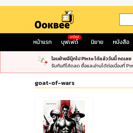
มาใหม่
หน้าแรก
บุฟเฟต์
นิยาย
หนังสือ
โอนย้ายอีบุ๊กไป Pinto ได้แล้ววันนี้ กดเลย
รับทันทีโค้ดลด ซื้อและอ่านได้ต่อเนื่องที่ Pi
goat-of-wars