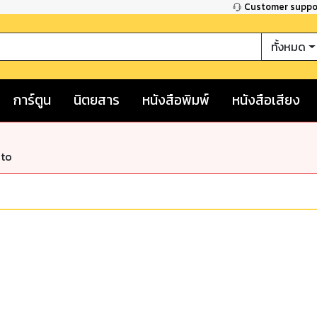
Customer supp
ทั้งหมด
การ์ตูน
นิตยสาร
หนังสือพิมพ์
หนังสือเสียง
nto