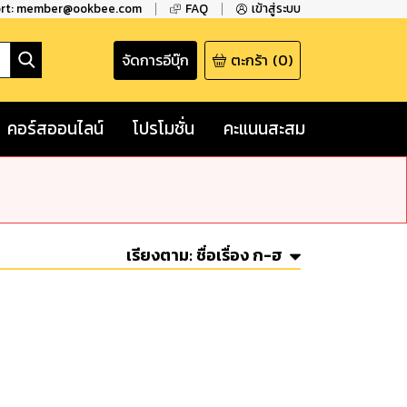
ort: member@ookbee.com
FAQ
เข้าสู่ระบบ
จัดการอีบุ๊ก
ตะกร้า
(
0
)
คอร์สออนไลน์
โปรโมชั่น
คะแนนสะสม
เรียงตาม:
ชื่อเรื่อง ก-ฮ