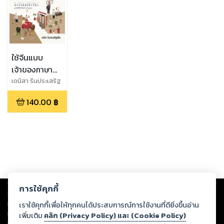
ใช้จีนแบบ
เจ้าของภาษา
ศัพท์ภาษาจีนที่
เดนิสา รินประเสริฐ
มีชัย
มีความใกล้เคียง
140.00
฿
กัน ระดับต้น-
กลาง
Copyright ©
2026
Storylog Co., Ltd. - สตอรี่ล็อกขอสงวนสิทธิ์ไม่รับผิดชอบ
การใช้คุกกี้
ต่อผลงานหรือเนื้อหาใดที่อัปโหลดผ่านเว็บไซต์และปรากฏว่าละเมิดสิทธิใน
ทรัพย์สินทางปัญญาของบุคคลอื่นหรือขัดต่อกฎหมายและศีลธรรม ดังนั้น ผู้อ่าน
เราใช้คุกกี้เพื่อให้ทุกคนได้ประสบการณ์การใช้งานที่ดียิ่งขึ้นอ่าน
ทุกท่านโปรดใช้วิจารณญาณในการกลั่นกรองด้วยตนเอง และหากท่านพบว่าส่วน
เพิ่มเติม
คลิก (Privacy Policy) และ (Cookie Policy)
หนึ่งส่วนใดขัดต่อกฎหมายและศีลธรรม กรุณาแจ้งมายังบริษัท เพื่อทีมงานจะได้