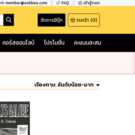
ort: member@ookbee.com
FAQ
เข้าสู่ระบบ
จัดการอีบุ๊ก
ตะกร้า
(
0
)
คอร์สออนไลน์
โปรโมชั่น
คะแนนสะสม
เรียงตาม:
อันดับน้อย-มาก