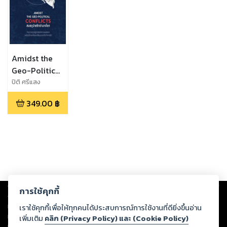
Amidst the
Geo-Political
Conflicts
ปิติ ศรีแสง
นาม,จักรี ไชยพินิจ
สมรภูมิพลิก
349.00
฿
อำนาจโลก
Copyright ©
2026
Storylog Co., Ltd. - สตอรี่ล็อกขอสงวนสิทธิ์ไม่รับผิดชอบ
การใช้คุกกี้
ต่อผลงานหรือเนื้อหาใดที่อัปโหลดผ่านเว็บไซต์และปรากฏว่าละเมิดสิทธิใน
ทรัพย์สินทางปัญญาของบุคคลอื่นหรือขัดต่อกฎหมายและศีลธรรม ดังนั้น ผู้อ่าน
เราใช้คุกกี้เพื่อให้ทุกคนได้ประสบการณ์การใช้งานที่ดียิ่งขึ้นอ่าน
ทุกท่านโปรดใช้วิจารณญาณในการกลั่นกรองด้วยตนเอง และหากท่านพบว่าส่วน
เพิ่มเติม
คลิก (Privacy Policy) และ (Cookie Policy)
หนึ่งส่วนใดขัดต่อกฎหมายและศีลธรรม กรุณาแจ้งมายังบริษัท เพื่อทีมงานจะได้