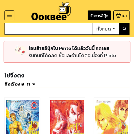
จัดการอีบุ๊ก
(
0
)
ทั้งหมด
โอนย้ายอีบุ๊กไป Pinto ได้แล้ววันนี้ กดเลย
รับทันทีโค้ดลด ซื้อและอ่านได้ต่อเนื่องที่ Pinto
ไช่จิ่งตง
ชื่อเรื่อง ฮ-ก