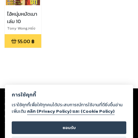
ไอ้หนุ่มหมัดเมา
เล่ม 10
Tony Wong,หย่ง
เหริน,ไช่จิ่งตง
55.00
฿
Copyright ©
2026
Storylog Co., Ltd. - สตอรี่ล็อกขอสงวนสิทธิ์ไม่รับผิดชอบ
การใช้คุกกี้
ต่อผลงานหรือเนื้อหาใดที่อัปโหลดผ่านเว็บไซต์และปรากฏว่าละเมิดสิทธิใน
ทรัพย์สินทางปัญญาของบุคคลอื่นหรือขัดต่อกฎหมายและศีลธรรม ดังนั้น ผู้อ่าน
เราใช้คุกกี้เพื่อให้ทุกคนได้ประสบการณ์การใช้งานที่ดียิ่งขึ้นอ่าน
ทุกท่านโปรดใช้วิจารณญาณในการกลั่นกรองด้วยตนเอง และหากท่านพบว่าส่วน
เพิ่มเติม
คลิก (Privacy Policy) และ (Cookie Policy)
หนึ่งส่วนใดขัดต่อกฎหมายและศีลธรรม กรุณาแจ้งมายังบริษัท เพื่อทีมงานจะได้
ดำเนินการในทันที ทั้งนี้ ทางสตอรี่ล็อกขอสงวนลิขสิทธิ์ตามพระราชบัญญัติ
ยอมรับ
ลิขสิทธิ์ พ.ศ. 2537 (ฉบับล่าสุด)