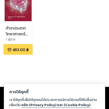
ตำราประสาท
วิทยาศาสตร์
เล่ม 2
1. ผู้ช่วย
ศาสตราจารย์ ดร.
483.00
฿
กิตติคุณ วิวัฒน์
ภิญโญ,2. รอง
ศาสตราจารย์ ดร.
วิภาวรรณ ตั้ง
นิพนธ์,3. รอง
ศาสตราจารย์ ดร.
นพ.วรสิทธิ์ ศิริพร
พาณิชย์,4. รอง
Copyright ©
2026
Storylog Co., Ltd. - สตอรี่ล็อกขอสงวนสิทธิ์ไม่รับผิดชอบ
ศาสตราจารย์ ดร.
การใช้คุกกี้
ต่อผลงานหรือเนื้อหาใดที่อัปโหลดผ่านเว็บไซต์และปรากฏว่าละเมิดสิทธิใน
สุจิรา มุกดา,5. ผู้
ทรัพย์สินทางปัญญาของบุคคลอื่นหรือขัดต่อกฎหมายและศีลธรรม ดังนั้น ผู้อ่าน
เราใช้คุกกี้เพื่อให้ทุกคนได้ประสบการณ์การใช้งานที่ดียิ่งขึ้นอ่าน
ช่วยศาสตราจารย์
ทุกท่านโปรดใช้วิจารณญาณในการกลั่นกรองด้วยตนเอง และหากท่านพบว่าส่วน
เพิ่มเติม
คลิก (Privacy Policy) และ (Cookie Policy)
ดร. สุคนธา งาม
หนึ่งส่วนใดขัดต่อกฎหมายและศีลธรรม กรุณาแจ้งมายังบริษัท เพื่อทีมงานจะได้