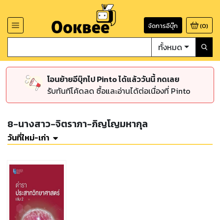
จัดการอีบุ๊ก
(
0
)
ทั้งหมด
โอนย้ายอีบุ๊กไป Pinto ได้แล้ววันนี้ กดเลย
รับทันทีโค้ดลด ซื้อและอ่านได้ต่อเนื่องที่ Pinto
8-นางสาว-จิตราภา-ภิญโญมหากุล
วันที่ใหม่-เก่า