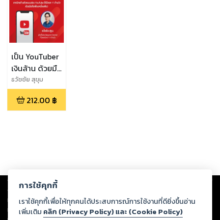
เป็น YouTuber
เงินล้าน ด้วยมือ
ถือเครื่องเดียว
ธวัชชัย สุขุม
212.00
฿
Copyright ©
2026
Storylog Co., Ltd. - สตอรี่ล็อกขอสงวนสิทธิ์ไม่รับผิดชอบ
การใช้คุกกี้
ต่อผลงานหรือเนื้อหาใดที่อัปโหลดผ่านเว็บไซต์และปรากฏว่าละเมิดสิทธิใน
ทรัพย์สินทางปัญญาของบุคคลอื่นหรือขัดต่อกฎหมายและศีลธรรม ดังนั้น ผู้อ่าน
เราใช้คุกกี้เพื่อให้ทุกคนได้ประสบการณ์การใช้งานที่ดียิ่งขึ้นอ่าน
ทุกท่านโปรดใช้วิจารณญาณในการกลั่นกรองด้วยตนเอง และหากท่านพบว่าส่วน
เพิ่มเติม
คลิก (Privacy Policy) และ (Cookie Policy)
หนึ่งส่วนใดขัดต่อกฎหมายและศีลธรรม กรุณาแจ้งมายังบริษัท เพื่อทีมงานจะได้