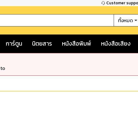
Customer supp
ทั้งหมด
การ์ตูน
นิตยสาร
หนังสือพิมพ์
หนังสือเสียง
nto