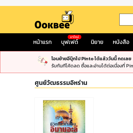
มาใหม่
หน้าแรก
บุฟเฟต์
นิยาย
หนังสือ
โอนย้ายอีบุ๊กไป Pinto ได้แล้ววันนี้ กดเลย
รับทันทีโค้ดลด ซื้อและอ่านได้ต่อเนื่องที่ Pi
ศูนย์วัฒธรรมอิหร่าน