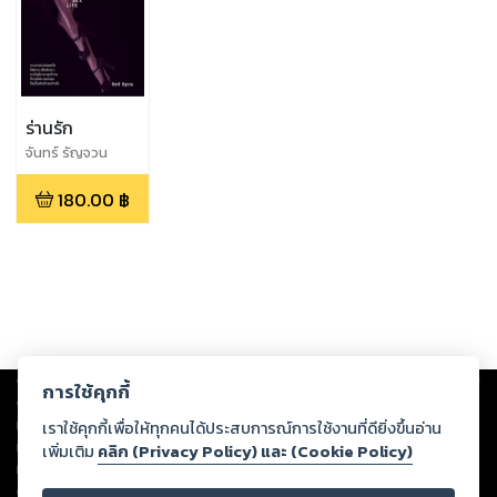
ร่านรัก
จันทร์ รัญจวน
180.00
฿
Copyright ©
2026
Storylog Co., Ltd. - สตอรี่ล็อกขอสงวนสิทธิ์ไม่รับผิดชอบ
การใช้คุกกี้
ต่อผลงานหรือเนื้อหาใดที่อัปโหลดผ่านเว็บไซต์และปรากฏว่าละเมิดสิทธิใน
ทรัพย์สินทางปัญญาของบุคคลอื่นหรือขัดต่อกฎหมายและศีลธรรม ดังนั้น ผู้อ่าน
เราใช้คุกกี้เพื่อให้ทุกคนได้ประสบการณ์การใช้งานที่ดียิ่งขึ้นอ่าน
ทุกท่านโปรดใช้วิจารณญาณในการกลั่นกรองด้วยตนเอง และหากท่านพบว่าส่วน
เพิ่มเติม
คลิก (Privacy Policy) และ (Cookie Policy)
หนึ่งส่วนใดขัดต่อกฎหมายและศีลธรรม กรุณาแจ้งมายังบริษัท เพื่อทีมงานจะได้
ดำเนินการในทันที ทั้งนี้ ทางสตอรี่ล็อกขอสงวนลิขสิทธิ์ตามพระราชบัญญัติ