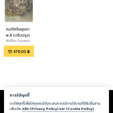
คนดีศรีอยุธยา
พ.8 (ปรับปรุง)
ศักดิ์ชัย บำรุงพงษ์
(เสนีย์ เสาวพงศ์)
479.00
฿
Copyright ©
2026
Storylog Co., Ltd. - สตอรี่ล็อกขอสงวนสิทธิ์ไม่รับผิดชอบ
การใช้คุกกี้
ต่อผลงานหรือเนื้อหาใดที่อัปโหลดผ่านเว็บไซต์และปรากฏว่าละเมิดสิทธิใน
ทรัพย์สินทางปัญญาของบุคคลอื่นหรือขัดต่อกฎหมายและศีลธรรม ดังนั้น ผู้อ่าน
เราใช้คุกกี้เพื่อให้ทุกคนได้ประสบการณ์การใช้งานที่ดียิ่งขึ้นอ่าน
ทุกท่านโปรดใช้วิจารณญาณในการกลั่นกรองด้วยตนเอง และหากท่านพบว่าส่วน
เพิ่มเติม
คลิก (Privacy Policy) และ (Cookie Policy)
หนึ่งส่วนใดขัดต่อกฎหมายและศีลธรรม กรุณาแจ้งมายังบริษัท เพื่อทีมงานจะได้