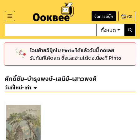
จัดการอีบุ๊ก
(
0
)
ทั้งหมด
โอนย้ายอีบุ๊กไป Pinto ได้แล้ววันนี้ กดเลย
รับทันทีโค้ดลด ซื้อและอ่านได้ต่อเนื่องที่ Pinto
ศักดิ์ชัย-บำรุงพงษ์-เสนีย์-เสาวพงศ์
วันที่ใหม่-เก่า