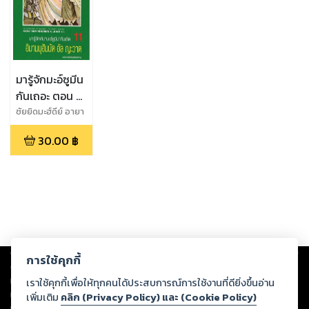
มารู้จักมะอ์ซูมีน
กันเถอะ ตอน รู้
จักอิมามญะวาด
ซัยยิดมะฮ์ดีย์ อายา
ตุลลอฮีย์
(อ)
30.00
฿
Copyright ©
2026
Storylog Co., Ltd. - สตอรี่ล็อกขอสงวนสิทธิ์ไม่รับผิดชอบ
การใช้คุกกี้
ต่อผลงานหรือเนื้อหาใดที่อัปโหลดผ่านเว็บไซต์และปรากฏว่าละเมิดสิทธิใน
ทรัพย์สินทางปัญญาของบุคคลอื่นหรือขัดต่อกฎหมายและศีลธรรม ดังนั้น ผู้อ่าน
เราใช้คุกกี้เพื่อให้ทุกคนได้ประสบการณ์การใช้งานที่ดียิ่งขึ้นอ่าน
ทุกท่านโปรดใช้วิจารณญาณในการกลั่นกรองด้วยตนเอง และหากท่านพบว่าส่วน
เพิ่มเติม
คลิก (Privacy Policy) และ (Cookie Policy)
หนึ่งส่วนใดขัดต่อกฎหมายและศีลธรรม กรุณาแจ้งมายังบริษัท เพื่อทีมงานจะได้