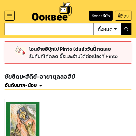
จัดการอีบุ๊ก
(
0
)
ทั้งหมด
โอนย้ายอีบุ๊กไป Pinto ได้แล้ววันนี้ กดเลย
รับทันทีโค้ดลด ซื้อและอ่านได้ต่อเนื่องที่ Pinto
ซัยยิดมะฮ์ดีย์-อายาตุลลอฮีย์
อันดับมาก-น้อย