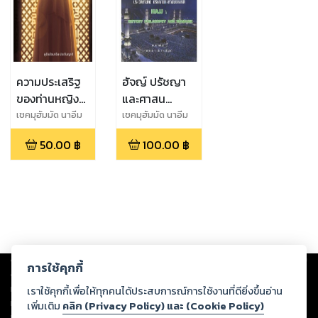
ความประเสริฐ
ฮัจญ์ ปรัชญา
ของท่านหญิง
และศาสน
คอดีญะฮ์
บัญญัติ
เชคมุฮัมมัด นาอีม
เชคมุฮัมมัด นาอีม
ประดับญาติ
ประดับญาติ
50.00
฿
100.00
฿
Copyright ©
2026
Storylog Co., Ltd. - สตอรี่ล็อกขอสงวนสิทธิ์ไม่รับผิดชอบ
การใช้คุกกี้
ต่อผลงานหรือเนื้อหาใดที่อัปโหลดผ่านเว็บไซต์และปรากฏว่าละเมิดสิทธิใน
ทรัพย์สินทางปัญญาของบุคคลอื่นหรือขัดต่อกฎหมายและศีลธรรม ดังนั้น ผู้อ่าน
เราใช้คุกกี้เพื่อให้ทุกคนได้ประสบการณ์การใช้งานที่ดียิ่งขึ้นอ่าน
ทุกท่านโปรดใช้วิจารณญาณในการกลั่นกรองด้วยตนเอง และหากท่านพบว่าส่วน
เพิ่มเติม
คลิก (Privacy Policy) และ (Cookie Policy)
หนึ่งส่วนใดขัดต่อกฎหมายและศีลธรรม กรุณาแจ้งมายังบริษัท เพื่อทีมงานจะได้