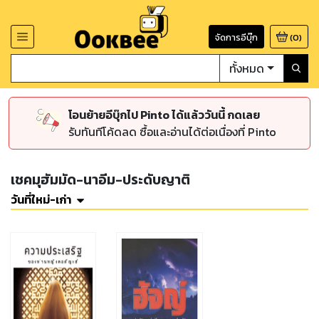
จัดการอีบุ๊ก
(
0
)
ทั้งหมด
โอนย้ายอีบุ๊กไป Pinto ได้แล้ววันนี้ กดเลย
รับทันทีโค้ดลด ซื้อและอ่านได้ต่อเนื่องที่ Pinto
เชคมุฮัมมัด-นาอีม-ประดับญาติ
วันที่ใหม่-เก่า