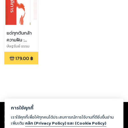
แด่ทุกต้นกล้า
ความฝัน :
ประวัติศาสตร์
ษัษฐรัมย์ ธรรม
บุษย์ดี
กรณีศึกษา และ
179.00
฿
เส้นทางการ
ต่อสู้สู่รัฐ
สวัสดิการ
Copyright ©
2026
Storylog Co., Ltd. - สตอรี่ล็อกขอสงวนสิทธิ์ไม่รับผิดชอบ
การใช้คุกกี้
ต่อผลงานหรือเนื้อหาใดที่อัปโหลดผ่านเว็บไซต์และปรากฏว่าละเมิดสิทธิใน
ทรัพย์สินทางปัญญาของบุคคลอื่นหรือขัดต่อกฎหมายและศีลธรรม ดังนั้น ผู้อ่าน
เราใช้คุกกี้เพื่อให้ทุกคนได้ประสบการณ์การใช้งานที่ดียิ่งขึ้นอ่าน
ทุกท่านโปรดใช้วิจารณญาณในการกลั่นกรองด้วยตนเอง และหากท่านพบว่าส่วน
เพิ่มเติม
คลิก (Privacy Policy) และ (Cookie Policy)
หนึ่งส่วนใดขัดต่อกฎหมายและศีลธรรม กรุณาแจ้งมายังบริษัท เพื่อทีมงานจะได้