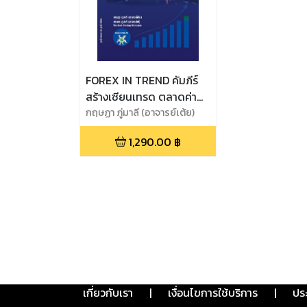
FOREX IN TREND คัมภีร์
สร้างเซียนเทรด ตลาดค่า
เงิน
กฤษฏา ภู่มาลี (อาจารย์เต้ย)
และ ภราดร ภู่มาลี (อาจารย์เต้)
1,290.00
฿
เกี่ยวกับเรา
|
เงื่อนไขการใช้บริการ
|
ปร