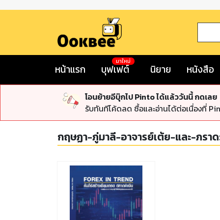
มาใหม่
หน้าแรก
บุฟเฟต์
นิยาย
หนังสือ
โอนย้ายอีบุ๊กไป Pinto ได้แล้ววันนี้ กดเลย
รับทันทีโค้ดลด ซื้อและอ่านได้ต่อเนื่องที่ Pi
กฤษฏา-ภู่มาลี-อาจารย์เต้ย-และ-ภราดร-