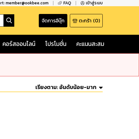
ort: member@ookbee.com
FAQ
เข้าสู่ระบบ
จัดการอีบุ๊ก
ตะกร้า
(
0
)
คอร์สออนไลน์
โปรโมชั่น
คะแนนสะสม
เรียงตาม:
อันดับน้อย-มาก