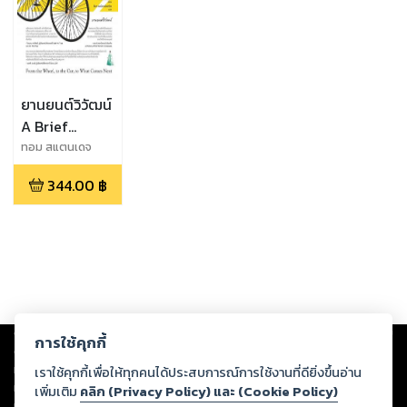
ยานยนต์วิวัฒน์
A Brief
History of
ทอม สแตนเดจ
Motion
344.00
฿
Copyright ©
2026
Storylog Co., Ltd. - สตอรี่ล็อกขอสงวนสิทธิ์ไม่รับผิดชอบ
การใช้คุกกี้
ต่อผลงานหรือเนื้อหาใดที่อัปโหลดผ่านเว็บไซต์และปรากฏว่าละเมิดสิทธิใน
ทรัพย์สินทางปัญญาของบุคคลอื่นหรือขัดต่อกฎหมายและศีลธรรม ดังนั้น ผู้อ่าน
เราใช้คุกกี้เพื่อให้ทุกคนได้ประสบการณ์การใช้งานที่ดียิ่งขึ้นอ่าน
ทุกท่านโปรดใช้วิจารณญาณในการกลั่นกรองด้วยตนเอง และหากท่านพบว่าส่วน
เพิ่มเติม
คลิก (Privacy Policy) และ (Cookie Policy)
หนึ่งส่วนใดขัดต่อกฎหมายและศีลธรรม กรุณาแจ้งมายังบริษัท เพื่อทีมงานจะได้