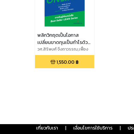
พลิกวิกฤตเป็นโอกาส
เปลี่ยนขาดทุนเป็นกำไรด้วย
LEAN ONLINE
วศ.สิริพงศ์ จึงถาวรรณ,เฟื่อง
ฟ้า งามจิตต์,ฉัตรชัย ปทุมา
1,550.00
฿
รักษ์,ภัทราภรณ์ แสงสุริยวงษ์
เกี่ยวกับเรา
|
เงื่อนไขการใช้บริการ
|
ปร