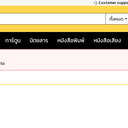
Customer supp
ทั้งหมด
การ์ตูน
นิตยสาร
หนังสือพิมพ์
หนังสือเสียง
nto