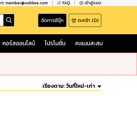
ort: member@ookbee.com
FAQ
เข้าสู่ระบบ
จัดการอีบุ๊ก
ตะกร้า
(
0
)
คอร์สออนไลน์
โปรโมชั่น
คะแนนสะสม
เรียงตาม:
วันที่ใหม่-เก่า