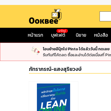
มาใหม่
หน้าแรก
บุฟเฟต์
นิยาย
หนังสือ
โอนย้ายอีบุ๊กไป Pinto ได้แล้ววันนี้ กดเลย
รับทันทีโค้ดลด ซื้อและอ่านได้ต่อเนื่องที่ Pi
ภัทราภรณ์-แสงสุริยวงษ์