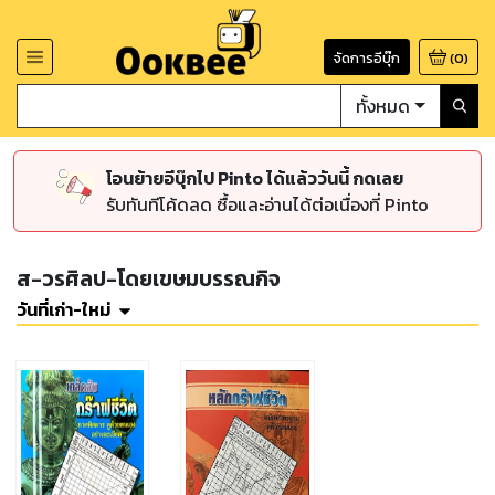
จัดการอีบุ๊ก
(
0
)
ทั้งหมด
โอนย้ายอีบุ๊กไป Pinto ได้แล้ววันนี้ กดเลย
รับทันทีโค้ดลด ซื้อและอ่านได้ต่อเนื่องที่ Pinto
ส-วรศิลป-โดยเขษมบรรณกิจ
วันที่เก่า-ใหม่