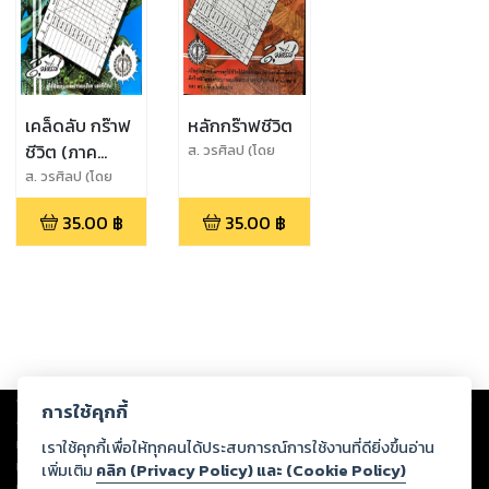
เคล็ดลับ กร๊าฟ
หลักกร๊าฟชีวิต
ชีวิต (ภาค
ส. วรศิลป (โดย
เขษมบรรณกิจ)
พิสดาร)
ส. วรศิลป (โดย
เขษมบรรณกิจ)
35.00
฿
35.00
฿
Copyright ©
2026
Storylog Co., Ltd. - สตอรี่ล็อกขอสงวนสิทธิ์ไม่รับผิดชอบ
การใช้คุกกี้
ต่อผลงานหรือเนื้อหาใดที่อัปโหลดผ่านเว็บไซต์และปรากฏว่าละเมิดสิทธิใน
ทรัพย์สินทางปัญญาของบุคคลอื่นหรือขัดต่อกฎหมายและศีลธรรม ดังนั้น ผู้อ่าน
เราใช้คุกกี้เพื่อให้ทุกคนได้ประสบการณ์การใช้งานที่ดียิ่งขึ้นอ่าน
ทุกท่านโปรดใช้วิจารณญาณในการกลั่นกรองด้วยตนเอง และหากท่านพบว่าส่วน
เพิ่มเติม
คลิก (Privacy Policy) และ (Cookie Policy)
หนึ่งส่วนใดขัดต่อกฎหมายและศีลธรรม กรุณาแจ้งมายังบริษัท เพื่อทีมงานจะได้