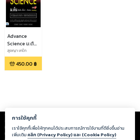
Advance
Science ม.ต้น
เข้มข้น
สุชญา เกไท
สง,ดร.ไตร อัญญ
เนื้อหา+ข้อสอบ
450.00
฿
โพธิ์,นุชนารถ แสน
มั่นใจเต็ม 100
พุก,ชลธิชา ลุน
สำโรง
Copyright ©
2026
Storylog Co., Ltd. - สตอรี่ล็อกขอสงวนสิทธิ์ไม่รับผิดชอบ
การใช้คุกกี้
ต่อผลงานหรือเนื้อหาใดที่อัปโหลดผ่านเว็บไซต์และปรากฏว่าละเมิดสิทธิใน
ทรัพย์สินทางปัญญาของบุคคลอื่นหรือขัดต่อกฎหมายและศีลธรรม ดังนั้น ผู้อ่าน
เราใช้คุกกี้เพื่อให้ทุกคนได้ประสบการณ์การใช้งานที่ดียิ่งขึ้นอ่าน
ทุกท่านโปรดใช้วิจารณญาณในการกลั่นกรองด้วยตนเอง และหากท่านพบว่าส่วน
เพิ่มเติม
คลิก (Privacy Policy) และ (Cookie Policy)
หนึ่งส่วนใดขัดต่อกฎหมายและศีลธรรม กรุณาแจ้งมายังบริษัท เพื่อทีมงานจะได้