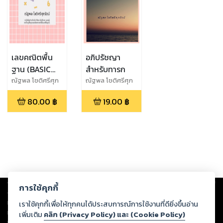
เลขคณิตพื้น
อภิปรัชญา
ฐาน (BASIC
สำหรับทารก
ARITHMETIC)
ณัฐพล โชติศรีศุภ
ณัฐพล โชติศรีศุภ
รัตน์
รัตน์
80.00
฿
19.00
฿
Copyright ©
2026
Storylog Co., Ltd. - สตอรี่ล็อกขอสงวนสิทธิ์ไม่รับผิดชอบ
การใช้คุกกี้
ต่อผลงานหรือเนื้อหาใดที่อัปโหลดผ่านเว็บไซต์และปรากฏว่าละเมิดสิทธิใน
ทรัพย์สินทางปัญญาของบุคคลอื่นหรือขัดต่อกฎหมายและศีลธรรม ดังนั้น ผู้อ่าน
เราใช้คุกกี้เพื่อให้ทุกคนได้ประสบการณ์การใช้งานที่ดียิ่งขึ้นอ่าน
ทุกท่านโปรดใช้วิจารณญาณในการกลั่นกรองด้วยตนเอง และหากท่านพบว่าส่วน
เพิ่มเติม
คลิก (Privacy Policy) และ (Cookie Policy)
หนึ่งส่วนใดขัดต่อกฎหมายและศีลธรรม กรุณาแจ้งมายังบริษัท เพื่อทีมงานจะได้