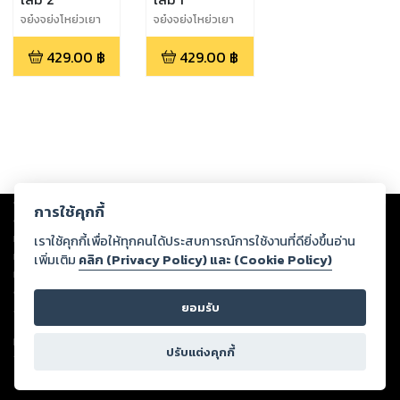
จย๋งจย่งโหย่วเยา
จย๋งจย่งโหย่วเยา
429.00
฿
429.00
฿
Copyright ©
2026
Storylog Co., Ltd. - สตอรี่ล็อกขอสงวนสิทธิ์ไม่รับผิดชอบ
การใช้คุกกี้
ต่อผลงานหรือเนื้อหาใดที่อัปโหลดผ่านเว็บไซต์และปรากฏว่าละเมิดสิทธิใน
ทรัพย์สินทางปัญญาของบุคคลอื่นหรือขัดต่อกฎหมายและศีลธรรม ดังนั้น ผู้อ่าน
เราใช้คุกกี้เพื่อให้ทุกคนได้ประสบการณ์การใช้งานที่ดียิ่งขึ้นอ่าน
ทุกท่านโปรดใช้วิจารณญาณในการกลั่นกรองด้วยตนเอง และหากท่านพบว่าส่วน
เพิ่มเติม
คลิก (Privacy Policy) และ (Cookie Policy)
หนึ่งส่วนใดขัดต่อกฎหมายและศีลธรรม กรุณาแจ้งมายังบริษัท เพื่อทีมงานจะได้
ดำเนินการในทันที ทั้งนี้ ทางสตอรี่ล็อกขอสงวนลิขสิทธิ์ตามพระราชบัญญัติ
ยอมรับ
ลิขสิทธิ์ พ.ศ. 2537 (ฉบับล่าสุด)
For support: member@ookbee.com
ปรับแต่งคุกกี้
Version
1.3.17