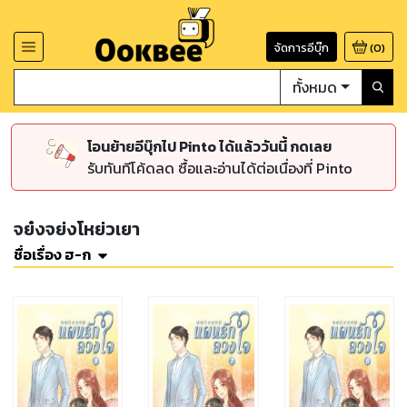
จัดการอีบุ๊ก
(
0
)
ทั้งหมด
โอนย้ายอีบุ๊กไป Pinto ได้แล้ววันนี้ กดเลย
รับทันทีโค้ดลด ซื้อและอ่านได้ต่อเนื่องที่ Pinto
จย๋งจย่งโหย่วเยา
ชื่อเรื่อง ฮ-ก