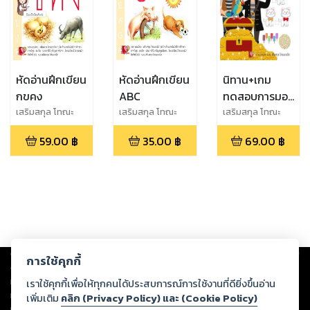
หัดอ่านฝึกเขียน
หัดอ่านฝึกเขียน
นิทาน+เกม
กขคง
ABC
ทดสอบการมอง
เห็นสี เรื่อง
เสริมสกุล โทณะ
เสริมสกุล โทณะ
เสริมสกุล โทณะ
วณิก
วณิก
วณิก
“ตามหาสมบัติ
59.00
฿
35.00
฿
69.00
฿
โจรสลัด”
Copyright ©
2026
Storylog Co., Ltd. - สตอรี่ล็อกขอสงวนสิทธิ์ไม่รับผิดชอบ
การใช้คุกกี้
ต่อผลงานหรือเนื้อหาใดที่อัปโหลดผ่านเว็บไซต์และปรากฏว่าละเมิดสิทธิใน
ทรัพย์สินทางปัญญาของบุคคลอื่นหรือขัดต่อกฎหมายและศีลธรรม ดังนั้น ผู้อ่าน
เราใช้คุกกี้เพื่อให้ทุกคนได้ประสบการณ์การใช้งานที่ดียิ่งขึ้นอ่าน
ทุกท่านโปรดใช้วิจารณญาณในการกลั่นกรองด้วยตนเอง และหากท่านพบว่าส่วน
เพิ่มเติม
คลิก (Privacy Policy) และ (Cookie Policy)
หนึ่งส่วนใดขัดต่อกฎหมายและศีลธรรม กรุณาแจ้งมายังบริษัท เพื่อทีมงานจะได้