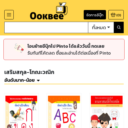
จัดการอีบุ๊ก
(
0
)
ทั้งหมด
โอนย้ายอีบุ๊กไป Pinto ได้แล้ววันนี้ กดเลย
รับทันทีโค้ดลด ซื้อและอ่านได้ต่อเนื่องที่ Pinto
เสริมสกุล-โทณะวณิก
อันดับมาก-น้อย