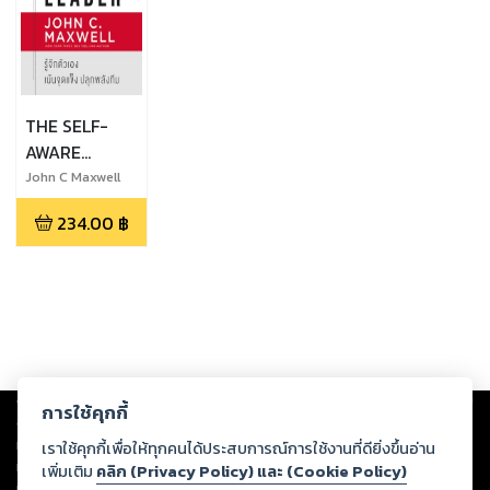
THE SELF-
AWARE
LEADER รู้จัก
John C Maxwell
ตัวเอง เน้นจุด
234.00
฿
แข็ง ปลุกพลัง
ทีม
Copyright ©
2026
Storylog Co., Ltd. - สตอรี่ล็อกขอสงวนสิทธิ์ไม่รับผิดชอบ
การใช้คุกกี้
ต่อผลงานหรือเนื้อหาใดที่อัปโหลดผ่านเว็บไซต์และปรากฏว่าละเมิดสิทธิใน
ทรัพย์สินทางปัญญาของบุคคลอื่นหรือขัดต่อกฎหมายและศีลธรรม ดังนั้น ผู้อ่าน
เราใช้คุกกี้เพื่อให้ทุกคนได้ประสบการณ์การใช้งานที่ดียิ่งขึ้นอ่าน
ทุกท่านโปรดใช้วิจารณญาณในการกลั่นกรองด้วยตนเอง และหากท่านพบว่าส่วน
เพิ่มเติม
คลิก (Privacy Policy) และ (Cookie Policy)
หนึ่งส่วนใดขัดต่อกฎหมายและศีลธรรม กรุณาแจ้งมายังบริษัท เพื่อทีมงานจะได้