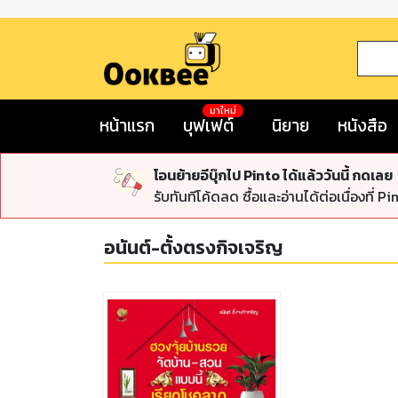
มาใหม่
หน้าแรก
บุฟเฟต์
นิยาย
หนังสือ
โอนย้ายอีบุ๊กไป Pinto ได้แล้ววันนี้ กดเลย
รับทันทีโค้ดลด ซื้อและอ่านได้ต่อเนื่องที่ Pi
อนันต์-ตั้งตรงกิจเจริญ