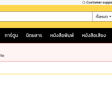
Customer supp
ทั้งหมด
การ์ตูน
นิตยสาร
หนังสือพิมพ์
หนังสือเสียง
nto