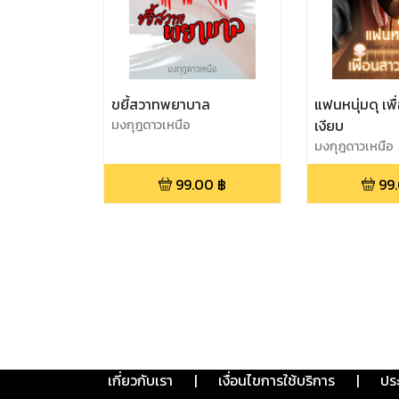
ขยี้สวาทพยาบาล
แฟนหนุ่มดุ เพื
มงกุฎดาวเหนือ
เงียบ
มงกุฎดาวเหนือ
99.00
฿
99
เกี่ยวกับเรา
|
เงื่อนไขการใช้บริการ
|
ปร