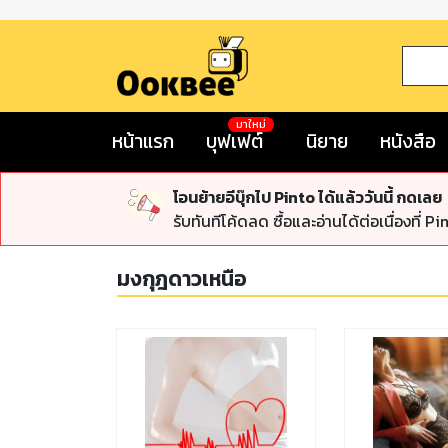
มาใหม่
หน้าแรก
บุฟเฟต์
นิยาย
หนังสือ
โอนย้ายอีบุ๊กไป Pinto ได้แล้ววันนี้ กดเลย
รับทันทีโค้ดลด ซื้อและอ่านได้ต่อเนื่องที่ Pi
มงกุฎดาวเหนือ