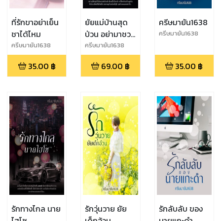
ที่รักขาอย่าเย็น
ยัยแม่บ้านสุด
ครีษมายัน1638
ชาได้ไหม
ป่วน อย่ามาชวน
ครีษมายัน1638
ให้รัก
ครีษมายัน1638
ครีษมายัน1638
35.00
฿
69.00
฿
35.00
฿
รักทางไกล นาย
รักวุ่นวาย ยัย
รักลับลับ ของ
ไฮโซ
เด็กอ้วน
นายแกะดำ