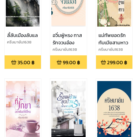
ลี้ลับเมืองลับแล
อวิ๋นฟู่หรง ทาส
แม่ทัพยอดรัก
รักจวนอ๋อง
กับเมียสามหาว
ครีษมายัน1638
ครีษมายัน1638
ครีษมายัน1638
35.00
฿
99.00
฿
299.00
฿