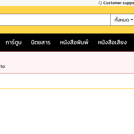
Customer supp
ทั้งหมด
การ์ตูน
นิตยสาร
หนังสือพิมพ์
หนังสือเสียง
nto