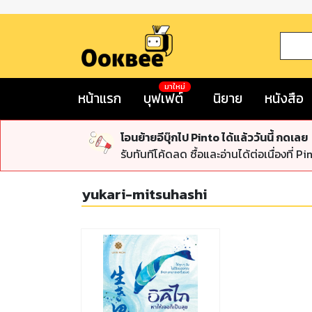
มาใหม่
หน้าแรก
บุฟเฟต์
นิยาย
หนังสือ
โอนย้ายอีบุ๊กไป Pinto ได้แล้ววันนี้ กดเลย
รับทันทีโค้ดลด ซื้อและอ่านได้ต่อเนื่องที่ Pi
yukari-mitsuhashi