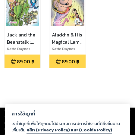
Jack and the
Aladdin & His
Beanstalk :
Magical Lamp
แจ็กผู้ฆ่ายักษ์
: อะลาดินกับ
Katie Daynes
Katie Daynes
(เคที เดนส์)
(เคที เดนส์)
ยักษ์ในตะเกียง
89.00
฿
89.00
฿
วิเศษ
Copyright ©
2026
Storylog Co., Ltd. - สตอรี่ล็อกขอสงวนสิทธิ์ไม่รับผิดชอบ
การใช้คุกกี้
ต่อผลงานหรือเนื้อหาใดที่อัปโหลดผ่านเว็บไซต์และปรากฏว่าละเมิดสิทธิใน
ทรัพย์สินทางปัญญาของบุคคลอื่นหรือขัดต่อกฎหมายและศีลธรรม ดังนั้น ผู้อ่าน
เราใช้คุกกี้เพื่อให้ทุกคนได้ประสบการณ์การใช้งานที่ดียิ่งขึ้นอ่าน
ทุกท่านโปรดใช้วิจารณญาณในการกลั่นกรองด้วยตนเอง และหากท่านพบว่าส่วน
เพิ่มเติม
คลิก (Privacy Policy) และ (Cookie Policy)
หนึ่งส่วนใดขัดต่อกฎหมายและศีลธรรม กรุณาแจ้งมายังบริษัท เพื่อทีมงานจะได้