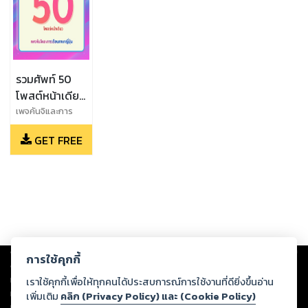
รวมศัพท์ 50
โพสต์หน้าเดียว
by เพจคันจิและ
เพจคันจิและการ
เรียนภาษาญี่ปุ่น
การเรียนภาษา
GET FREE
ญี่ปุ่น
Copyright ©
2026
Storylog Co., Ltd. - สตอรี่ล็อกขอสงวนสิทธิ์ไม่รับผิดชอบ
การใช้คุกกี้
ต่อผลงานหรือเนื้อหาใดที่อัปโหลดผ่านเว็บไซต์และปรากฏว่าละเมิดสิทธิใน
ทรัพย์สินทางปัญญาของบุคคลอื่นหรือขัดต่อกฎหมายและศีลธรรม ดังนั้น ผู้อ่าน
เราใช้คุกกี้เพื่อให้ทุกคนได้ประสบการณ์การใช้งานที่ดียิ่งขึ้นอ่าน
ทุกท่านโปรดใช้วิจารณญาณในการกลั่นกรองด้วยตนเอง และหากท่านพบว่าส่วน
เพิ่มเติม
คลิก (Privacy Policy) และ (Cookie Policy)
หนึ่งส่วนใดขัดต่อกฎหมายและศีลธรรม กรุณาแจ้งมายังบริษัท เพื่อทีมงานจะได้