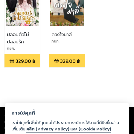
ปลอมตัวไม่
ดวงใจมาลี
ปลอมรัก
กยก.
กยก.
329.00
฿
329.00
฿
Copyright ©
2026
Storylog Co., Ltd. - สตอรี่ล็อกขอสงวนสิทธิ์ไม่รับผิดชอบ
การใช้คุกกี้
ต่อผลงานหรือเนื้อหาใดที่อัปโหลดผ่านเว็บไซต์และปรากฏว่าละเมิดสิทธิใน
ทรัพย์สินทางปัญญาของบุคคลอื่นหรือขัดต่อกฎหมายและศีลธรรม ดังนั้น ผู้อ่าน
เราใช้คุกกี้เพื่อให้ทุกคนได้ประสบการณ์การใช้งานที่ดียิ่งขึ้นอ่าน
ทุกท่านโปรดใช้วิจารณญาณในการกลั่นกรองด้วยตนเอง และหากท่านพบว่าส่วน
เพิ่มเติม
คลิก (Privacy Policy) และ (Cookie Policy)
หนึ่งส่วนใดขัดต่อกฎหมายและศีลธรรม กรุณาแจ้งมายังบริษัท เพื่อทีมงานจะได้