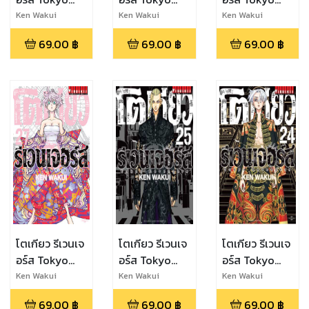
Revengers
Revengers
Revengers
Ken Wakui
Ken Wakui
Ken Wakui
เล่ม 29
เล่ม 28
เล่ม 26
69.00
฿
69.00
฿
69.00
฿
โตเกียว รีเวนเจ
โตเกียว รีเวนเจ
โตเกียว รีเวนเจ
อร์ส Tokyo
อร์ส Tokyo
อร์ส Tokyo
Revengers
Revengers
Revengers
Ken Wakui
Ken Wakui
Ken Wakui
เล่ม 27
เล่ม 25
เล่ม 24
69.00
฿
69.00
฿
69.00
฿