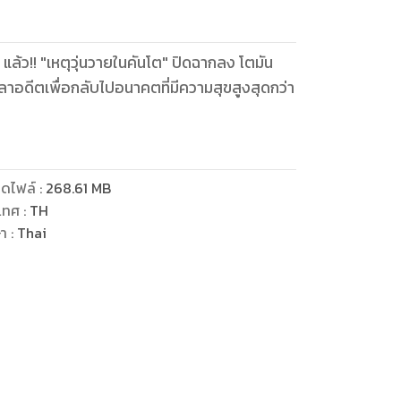
 แล้ว!! "เหตุวุ่นวายในคันโต" ปิดฉากลง โตมัน
อําลาอดีตเพื่อกลับไปอนาคตที่มีความสุขสูงสุดกว่า
ดไฟล์
:
268.61
MB
เทศ
:
TH
ษา
:
Thai