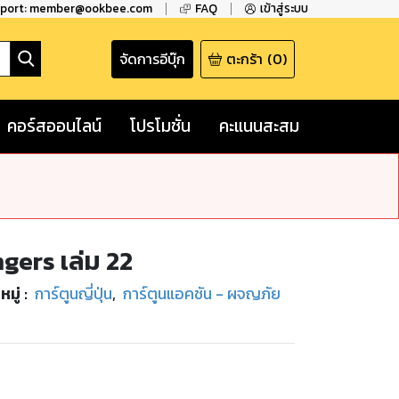
pport: member@ookbee.com
FAQ
เข้าสู่ระบบ
จัดการอีบุ๊ก
ตะกร้า
(
0
)
คอร์สออนไลน์
โปรโมชั่น
คะแนนสะสม
gers เล่ม 22
มู่
:
การ์ตูนญี่ปุ่น
,
การ์ตูนแอคชัน - ผจญภัย