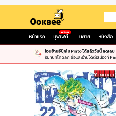
มาใหม่
หน้าแรก
บุฟเฟต์
นิยาย
หนังสือ
โอนย้ายอีบุ๊กไป Pinto ได้แล้ววันนี้ กดเลย
รับทันทีโค้ดลด ซื้อและอ่านได้ต่อเนื่องที่ Pi