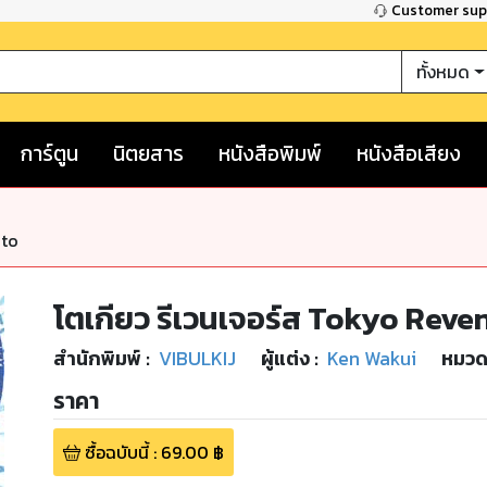
Customer su
ทั้งหมด
การ์ตูน
นิตยสาร
หนังสือพิมพ์
หนังสือเสียง
nto
โตเกียว รีเวนเจอร์ส Tokyo Reven
สำนักพิมพ์
:
VIBULKIJ
ผู้แต่ง :
Ken Wakui
หมวดห
ราคา
ซื้อฉบับนี้
:
69.00
฿