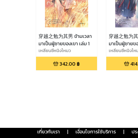
穿越之勉为其男 ข้ามเวลา
穿越之勉为其男 
มาเป็นผู้ชายของเขา เล่ม 1
มาเป็นผู้ชายข
เหลียนซีหนิงโหมว
เหลียนซีหนิงโห
342.00
฿
414
เกี่ยวกับเรา
|
เงื่อนไขการใช้บริการ
|
ปร