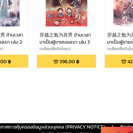
ข้ามเวลา
穿越之勉为其男 ข้ามเวลา
穿越之勉为其男 
องเขา เล่ม 2
มาเป็นผู้ชายของเขา เล่ม 3
มาเป็นผู้ชาย
มว
เหลียนซีหนิงโหมว
เหลียนซีหนิงโ
.00
฿
396.00
฿
42
ะกาศการคุ้มครองข้อมูลส่วนบุคคล (PRIVACY NOTICE)
|
ติดต่อ