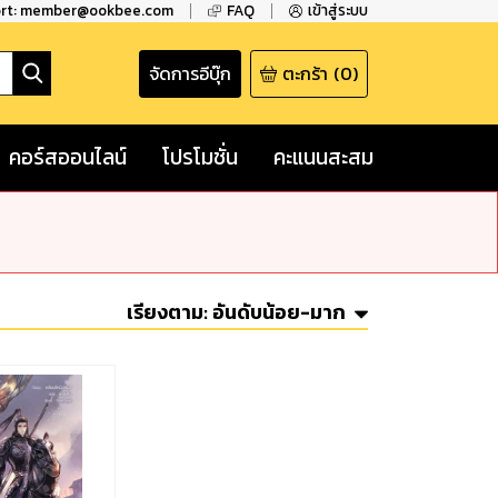
ort: member@ookbee.com
FAQ
เข้าสู่ระบบ
จัดการอีบุ๊ก
ตะกร้า
(
0
)
คอร์สออนไลน์
โปรโมชั่น
คะแนนสะสม
เรียงตาม:
อันดับน้อย-มาก