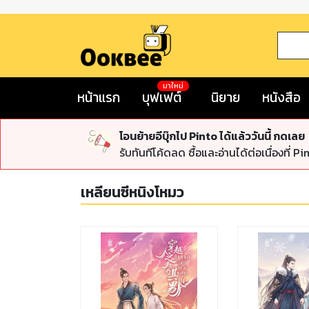
มาใหม่
หน้าแรก
บุฟเฟต์
นิยาย
หนังสือ
โอนย้ายอีบุ๊กไป Pinto ได้แล้ววันนี้ กดเลย
รับทันทีโค้ดลด ซื้อและอ่านได้ต่อเนื่องที่ Pi
เหลียนซีหนิงโหมว