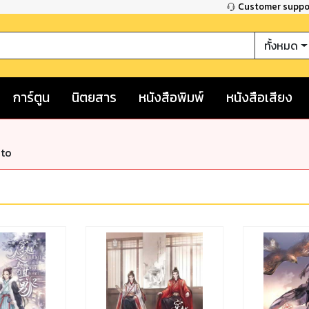
Customer supp
ทั้งหมด
การ์ตูน
นิตยสาร
หนังสือพิมพ์
หนังสือเสียง
nto