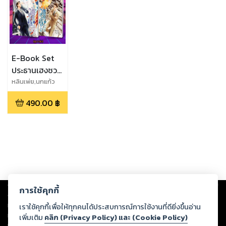
E-Book Set
ประธานเฮงซวย
นกของคุณบิน
หลินเพ่ย,นกแก้ว
ไปแล้ว (ชุด 2
490.00
฿
เล่ม)
Copyright ©
2026
Storylog Co., Ltd. - สตอรี่ล็อกขอสงวนสิทธิ์ไม่รับผิดชอบ
การใช้คุกกี้
ต่อผลงานหรือเนื้อหาใดที่อัปโหลดผ่านเว็บไซต์และปรากฏว่าละเมิดสิทธิใน
ทรัพย์สินทางปัญญาของบุคคลอื่นหรือขัดต่อกฎหมายและศีลธรรม ดังนั้น ผู้อ่าน
เราใช้คุกกี้เพื่อให้ทุกคนได้ประสบการณ์การใช้งานที่ดียิ่งขึ้นอ่าน
ทุกท่านโปรดใช้วิจารณญาณในการกลั่นกรองด้วยตนเอง และหากท่านพบว่าส่วน
เพิ่มเติม
คลิก (Privacy Policy) และ (Cookie Policy)
หนึ่งส่วนใดขัดต่อกฎหมายและศีลธรรม กรุณาแจ้งมายังบริษัท เพื่อทีมงานจะได้