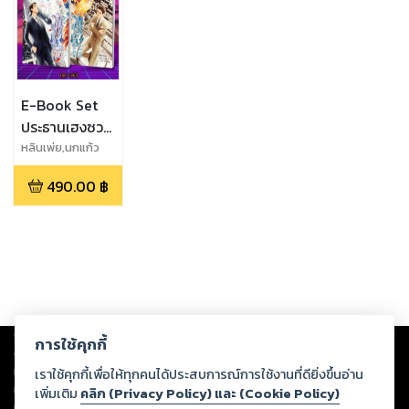
E-Book Set
ประธานเฮงซวย
นกของคุณบิน
หลินเพ่ย,นกแก้ว
ไปแล้ว (ชุด 2
490.00
฿
เล่ม)
Copyright ©
2026
Storylog Co., Ltd. - สตอรี่ล็อกขอสงวนสิทธิ์ไม่รับผิดชอบ
การใช้คุกกี้
ต่อผลงานหรือเนื้อหาใดที่อัปโหลดผ่านเว็บไซต์และปรากฏว่าละเมิดสิทธิใน
ทรัพย์สินทางปัญญาของบุคคลอื่นหรือขัดต่อกฎหมายและศีลธรรม ดังนั้น ผู้อ่าน
เราใช้คุกกี้เพื่อให้ทุกคนได้ประสบการณ์การใช้งานที่ดียิ่งขึ้นอ่าน
ทุกท่านโปรดใช้วิจารณญาณในการกลั่นกรองด้วยตนเอง และหากท่านพบว่าส่วน
เพิ่มเติม
คลิก (Privacy Policy) และ (Cookie Policy)
หนึ่งส่วนใดขัดต่อกฎหมายและศีลธรรม กรุณาแจ้งมายังบริษัท เพื่อทีมงานจะได้