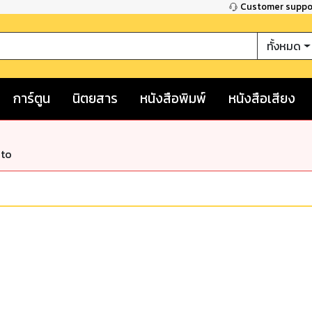
Customer supp
ทั้งหมด
การ์ตูน
นิตยสาร
หนังสือพิมพ์
หนังสือเสียง
nto