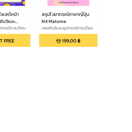
โพสต์หน้า
สรุปไวยากรณ์ภาษาญี่ปุ่น
คันจิและ
N4 Matome
ียนภาษาญี่ปุ่น
ปกรณ์การเรียน
เพจคันจิและอุปกรณ์การเรียน
ภาษา
T FREE
199.00
฿