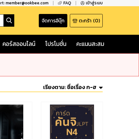
ort: member@ookbee.com
FAQ
เข้าสู่ระบบ
จัดการอีบุ๊ก
ตะกร้า
(
0
)
คอร์สออนไลน์
โปรโมชั่น
คะแนนสะสม
เรียงตาม:
ชื่อเรื่อง ก-ฮ