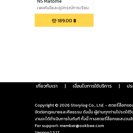
N5 Matome
เพจคันจิและอุปกรณ์การเรียน
ภาษา
189.00
฿
เกี่ยวกับเรา
|
เงื่อนไขการใช้บริการ
|
ปร
Copyright ©
2026
Storylog Co., Ltd. - สตอรี่ล็อกขอ
ขัดต่อกฎหมายและศีลธรรม ดังนั้น ผู้อ่านทุกท่านโปรดใ
งานจะได้ดำเนินการในทันที ทั้งนี้ ทางสตอรี่ล็อกขอสงวนลิ
For support: member@ookbee.com
Version
1.3.17