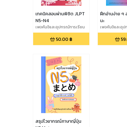
เทคนิคสอบผ่านพิชิต JLPT
ฝึกอ่านง่าย ๆ
N5-N4
นะ
เพจคันจิและอุปกรณ์การเรียน
เพจคันจิและอุป
ภาษา
ภาษา
50.00
฿
59
สรุปไวยากรณ์ภาษาญี่ปุ่น