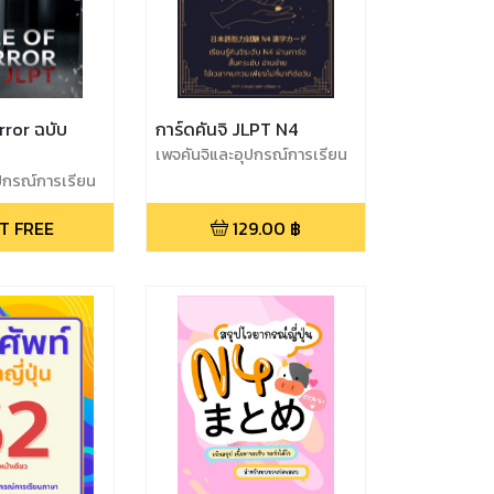
rror ฉบับ
การ์ดคันจิ JLPT N4
เพจคันจิและอุปกรณ์การเรียน
ภาษา
ปกรณ์การเรียน
T FREE
129.00
฿