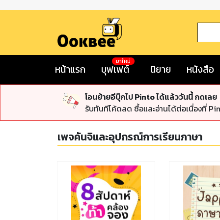
มาใหม่
หน้าแรก
บุฟเฟต์
นิยาย
หนังสือ
โอนย้ายอีบุ๊กไป Pinto ได้แล้ววันนี้ กดเลย
รับทันทีโค้ดลด ซื้อและอ่านได้ต่อเนื่องที่ Pi
เพจคันจิและอุปกรณ์การเรียนภาษา