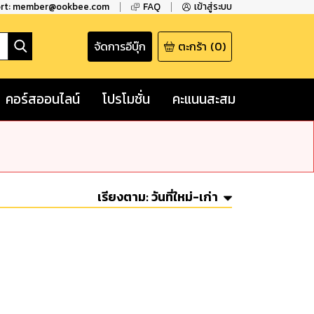
ort: member@ookbee.com
FAQ
เข้าสู่ระบบ
จัดการอีบุ๊ก
ตะกร้า
(
0
)
คอร์สออนไลน์
โปรโมชั่น
คะแนนสะสม
เรียงตาม:
วันที่ใหม่-เก่า