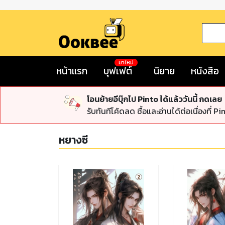
มาใหม่
หน้าแรก
บุฟเฟต์
นิยาย
หนังสือ
โอนย้ายอีบุ๊กไป Pinto ได้แล้ววันนี้ กดเลย
รับทันทีโค้ดลด ซื้อและอ่านได้ต่อเนื่องที่ Pi
หยางซี