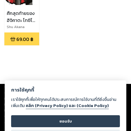
ศึกสุดท้ายของ
ฮิจิคาตะ โทชิโซ
เล่ม 4
Shu Akana
69.00
฿
Copyright ©
2026
Storylog Co., Ltd. - สตอรี่ล็อกขอสงวนสิทธิ์ไม่รับผิดชอบ
การใช้คุกกี้
ต่อผลงานหรือเนื้อหาใดที่อัปโหลดผ่านเว็บไซต์และปรากฏว่าละเมิดสิทธิใน
ทรัพย์สินทางปัญญาของบุคคลอื่นหรือขัดต่อกฎหมายและศีลธรรม ดังนั้น ผู้อ่าน
เราใช้คุกกี้เพื่อให้ทุกคนได้ประสบการณ์การใช้งานที่ดียิ่งขึ้นอ่าน
ทุกท่านโปรดใช้วิจารณญาณในการกลั่นกรองด้วยตนเอง และหากท่านพบว่าส่วน
เพิ่มเติม
คลิก (Privacy Policy) และ (Cookie Policy)
หนึ่งส่วนใดขัดต่อกฎหมายและศีลธรรม กรุณาแจ้งมายังบริษัท เพื่อทีมงานจะได้
ดำเนินการในทันที ทั้งนี้ ทางสตอรี่ล็อกขอสงวนลิขสิทธิ์ตามพระราชบัญญัติ
ยอมรับ
ลิขสิทธิ์ พ.ศ. 2537 (ฉบับล่าสุด)