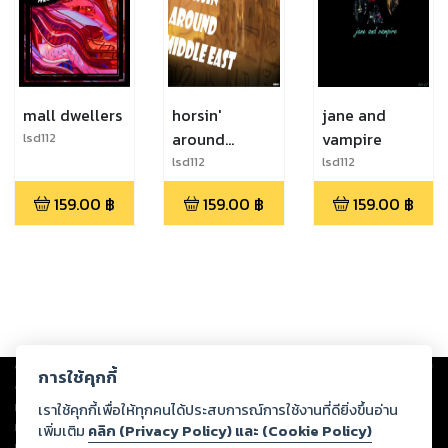
mall dwellers
horsin'
jane and
around
vampire
lsd112
middle east
lsd112
lsd112
159.00
฿
159.00
฿
159.00
฿
Copyright ©
2026
Storylog Co., Ltd. - สตอรี่ล็อกขอสงวนสิทธิ์ไม่รับผิดชอบ
การใช้คุกกี้
ต่อผลงานหรือเนื้อหาใดที่อัปโหลดผ่านเว็บไซต์และปรากฏว่าละเมิดสิทธิใน
ทรัพย์สินทางปัญญาของบุคคลอื่นหรือขัดต่อกฎหมายและศีลธรรม ดังนั้น ผู้อ่าน
เราใช้คุกกี้เพื่อให้ทุกคนได้ประสบการณ์การใช้งานที่ดียิ่งขึ้นอ่าน
ทุกท่านโปรดใช้วิจารณญาณในการกลั่นกรองด้วยตนเอง และหากท่านพบว่าส่วน
เพิ่มเติม
คลิก (Privacy Policy) และ (Cookie Policy)
หนึ่งส่วนใดขัดต่อกฎหมายและศีลธรรม กรุณาแจ้งมายังบริษัท เพื่อทีมงานจะได้