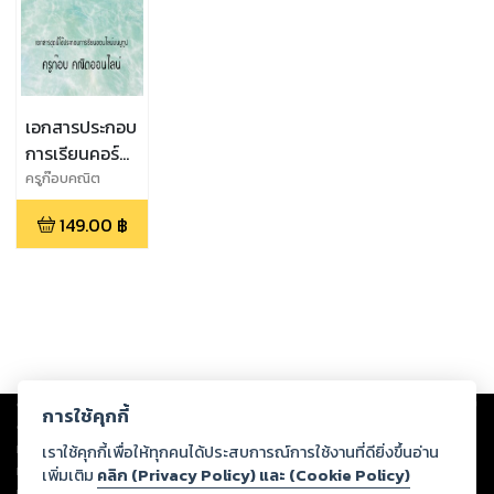
เอกสารประกอบ
การเรียนคอร์ส
พื้นฐาน เรื่อง
ครูก๊อบคณิต
ออนไลน์
ลำดับและ
149.00
฿
อนุกรมอนันต์
Copyright ©
2026
Storylog Co., Ltd. - สตอรี่ล็อกขอสงวนสิทธิ์ไม่รับผิดชอบ
การใช้คุกกี้
ต่อผลงานหรือเนื้อหาใดที่อัปโหลดผ่านเว็บไซต์และปรากฏว่าละเมิดสิทธิใน
ทรัพย์สินทางปัญญาของบุคคลอื่นหรือขัดต่อกฎหมายและศีลธรรม ดังนั้น ผู้อ่าน
เราใช้คุกกี้เพื่อให้ทุกคนได้ประสบการณ์การใช้งานที่ดียิ่งขึ้นอ่าน
ทุกท่านโปรดใช้วิจารณญาณในการกลั่นกรองด้วยตนเอง และหากท่านพบว่าส่วน
เพิ่มเติม
คลิก (Privacy Policy) และ (Cookie Policy)
หนึ่งส่วนใดขัดต่อกฎหมายและศีลธรรม กรุณาแจ้งมายังบริษัท เพื่อทีมงานจะได้